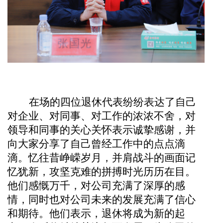
在场的四位退休
代表
纷纷表达了自己
对企业、对同事、对工作的浓浓不舍，对
领导和同事的关心关怀表示诚挚感谢，并
向大家分享了自己曾经工作中的点点滴
滴。忆往昔峥嵘岁月，并肩战斗的画面记
忆犹新，攻坚克难的拼搏时光历历在目。
他们
感慨万千，对公司充满了深厚的感
情，同时也对公司未来的发展充满了信心
和期待。他们表示，退休将成为新的起