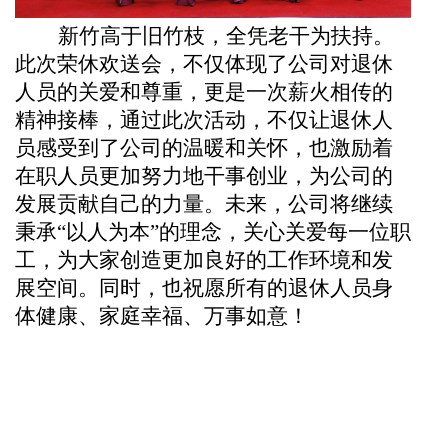
新竹高于旧竹枝，全凭老干为扶持。
此次荣休欢送会，不仅体现了公司对
退休
人员
的关爱和尊重，更是一次薪火相传的
精神接棒，通过
此次
活动，不仅让退休
人
员
感受到了公司的温暖和关怀，也激励着
在职
人员
更加努力地干事创业，为公司的
发展贡献自己的力量。未来，公司将继续
秉承“以人为本”的理念，关心关爱每一位职
工，为大家创造更加良好的工作环境和发
展空间。同时，也祝愿所有的退休
人员
身
体健康、
家庭
幸福
、
万事如意！