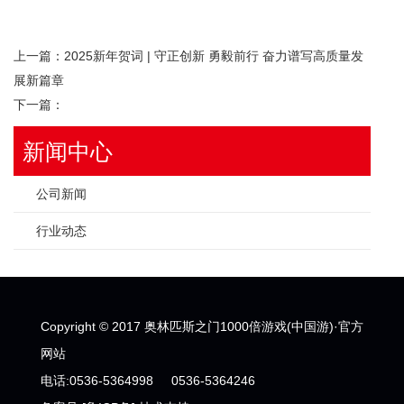
上一篇：
2025新年贺词 | 守正创新 勇毅前行 奋力谱写高质量发
展新篇章
下一篇：
新闻中心
公司新闻
行业动态
Copyright © 2017 奥林匹斯之门1000倍游戏(中国游)·官方
网站
电话:0536-5364998 0536-5364246