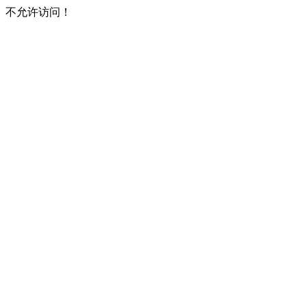
不允许访问！